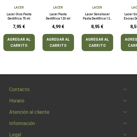
LACER
LACER
LACER
LA
Lacer Oros Pasta
Lacer Pasta
Lacer Sensilacer
Lacer Gi
Dentifrica 75 ml
Dentífrica 125 ml
Pasta Dentífrica 125
Encias D
ml
Pasta Dent
7,95 €
4,99 €
8,95 €
8,5
m
AGREGAR AL
AGREGAR AL
AGREGAR AL
AGREG
CARRITO
CARRITO
CARRITO
CAR
Contacto
Horario
Atención al cliente
Información
Legal