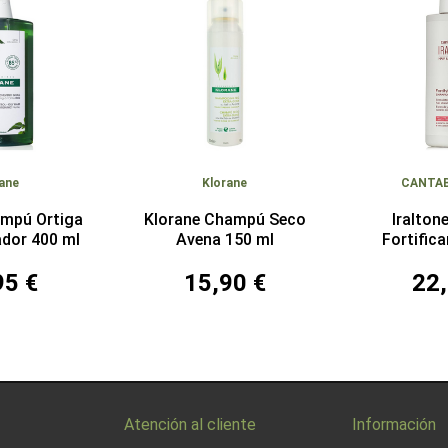
ane
Klorane
CANTAB
ampú Ortiga
Klorane Champú Seco
Iralto
ador 400 ml
Avena 150 ml
Fortific
95 €
15,90 €
22,
Atención al cliente
Información