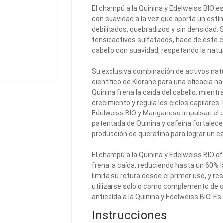
El champú a la Quinina y Edelweiss BIO es
con suavidad a la vez que aporta un estím
debilitados, quebradizos y sin densidad. 
tensioactivos sulfatados, hace de este c
cabello con suavidad, respetando la natur
Su exclusiva combinación de activos nat
científico de Klorane para una eficacia na
Quinina frena la caída del cabello, mientr
crecimiento y regula los ciclos capilares. 
Edelweiss BIO y Manganeso impulsan el c
patentada de Quinina y cafeína fortalecen
producción de queratina para lograr un c
El champú a la Quinina y Edelweiss BIO of
frena la caída, reduciendo hasta un 60% la
limita su rotura desde el primer uso, y res
utilizarse solo o como complemento de 
anticaída a la Quinina y Edelweiss BIO. 
Instrucciones