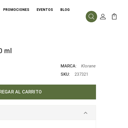
PROMOCIONES
EVENTOS
BLOG
Buscar
Mi Cuenta
Mi Carr
0 ml
MARCA:
Klorane
SKU:
237321