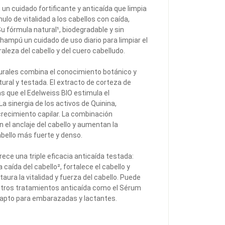
 un cuidado fortificante y anticaída que limpia
ulo de vitalidad a los cabellos con caída,
Su fórmula natural¹, biodegradable y sin
hampú un cuidado de uso diario para limpiar el
aleza del cabello y del cuero cabelludo.
urales combina el conocimiento botánico y
tural y testada. El extracto de corteza de
as que el Edelweiss BIO estimula el
La sinergia de los activos de Quinina,
recimiento capilar. La combinación
 el anclaje del cabello y aumentan la
abello más fuerte y denso.
rece una triple eficacia anticaída testada:
 caída del cabello², fortalece el cabello y
taura la vitalidad y fuerza del cabello. Puede
otros tratamientos anticaída como el Sérum
Es apto para embarazadas y lactantes.