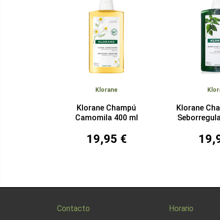
Klorane
Klor
Klorane Champú
Klorane Ch
Camomila 400 ml
Seborregul
19,95 €
19,
Contacto
Horario