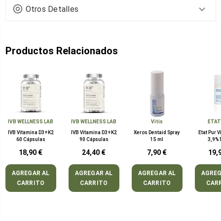
Otros Detalles
Productos Relacionados
IVB WELLNESS LAB
IVB WELLNESS LAB
Vitis
ETAT
IVB Vitamina D3+K2
IVB Vitamina D3+K2
Xeros Dentaid Spray
Etat Pur 
60 Cápsulas
90 Cápsulas
15 ml
3,9% 
18,90 €
24,40 €
7,90 €
19,
AGREGAR AL
AGREGAR AL
AGREGAR AL
AGREG
CARRITO
CARRITO
CARRITO
CAR