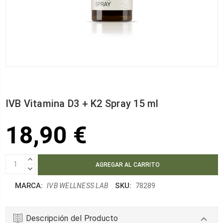
IVB Vitamina D3 + K2 Spray 15 ml
18,90 €
AUMENTAR
CANTIDAD:
DISMINUIR
CANTIDAD:
MARCA:
SKU:
IVB WELLNESS LAB
78289
Descripción del Producto