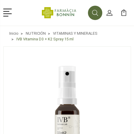
Menú
Buscar
Mi Cuenta
Mi Ca
Buscar
Inicio
NUTRICIÓN
VITAMINAS Y MINERALES
IVB Vitamina D3 + K2 Spray 15 ml