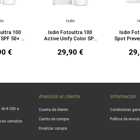
in
Isdin
I
oultra 100
Isdin Fotoultra 100
Isdin Fo
y SPF 50+ 50
Active Unify Color SPF
Spot Preve
l
50+ 50 ml
50+
90 €
29,90 €
29,
Atención al cliente
Información
 de 8:30h a
Cuenta de cliente
Condiciones gene
Carrito de compra
Política de envío
vos cerrados.
Finalizar compra