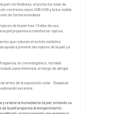
 la piel con Redness, el protector solar de
ión contra los rayos UVB/UVA y la luz visible.
tación de forma inmediata.
ojeces de la piel tras 14 días de uso,
 la piel propensa a manifestar rojeces.
antes que reducen el estrés oxidativo
a ayuda a prevenir las rojeces de la piel y a
re de fragancia, no comedogénico, testado
ulado para minimizar el riesgo de alergia.
ial antes de la exposición solar. · Reaplicar
sudoración excesiva.
a y retiene la humedad en la piel, evitando su
s de la piel propensa al enrojecimiento.
·
 equilibrado, proporcionando una apariencia