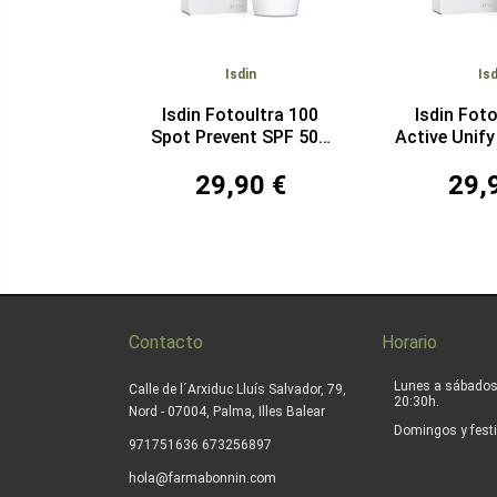
Isdin
Isd
Isdin Fotoultra 100
Isdin Fot
Spot Prevent SPF 50+
Active Unif
50 ml
m
29,90 €
29,
Contacto
Horario
Lunes a sábados
Calle de l´Arxiduc Lluís Salvador, 79,
20:30h.
Nord - 07004, Palma, Illes Balear
Domingos y festi
|
971751636
673256897
hola@farmabonnin.com