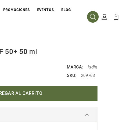
PROMOCIONES
EVENTOS
BLOG
Buscar
Mi Cuenta
Mi Carr
F 50+ 50 ml
MARCA:
Isdin
SKU:
209763