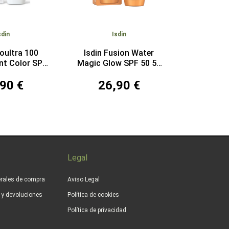
sdin
Isdin
toultra 100
Isdin Fusion Water
nt Color SPF
Magic Glow SPF 50 50
 50 ml
ml
90 €
26,90 €
Legal
rales de compra
Aviso Legal
s y devoluciones
Política de cookies
Política de privacidad