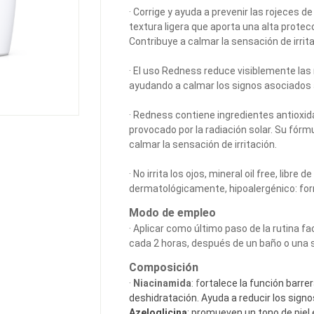
· Corrige y ayuda a prevenir las rojeces de
textura ligera que aporta una alta protecc
Contribuye a calmar la sensación de irri
· El uso Redness reduce visiblemente las r
ayudando a calmar los signos asociados a
· Redness contiene ingredientes antioxid
provocado por la radiación solar. Su fórmul
calmar la sensación de irritación.
· No irrita los ojos, mineral oil free, lib
dermatológicamente, hipoalergénico: form
Modo de empleo
· Aplicar como último paso de la rutina fac
cada 2 horas, después de un baño o una 
Composición
·
Niacinamida
: f
ortalece la función barrer
deshidratación. Ayuda a reducir los signo
Azeloglicina
: promueven un tono de piel