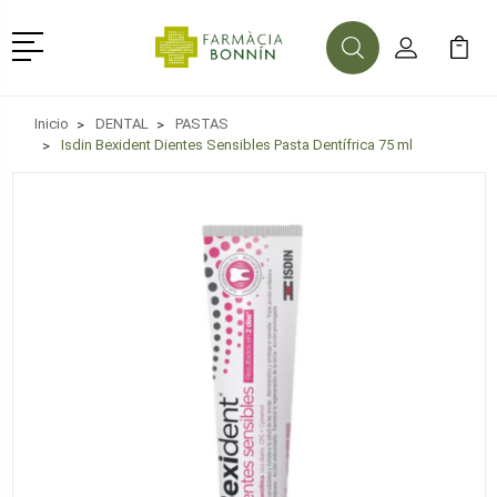
Menú
Buscar
Mi Cuenta
Mi Ca
Buscar
Inicio
DENTAL
PASTAS
Isdin Bexident Dientes Sensibles Pasta Dentífrica 75 ml