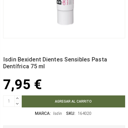
Isdin Bexident Dientes Sensibles Pasta
Dentífrica 75 ml
7,95 €
AUMENTAR
CANTIDAD:
DISMINUIR
CANTIDAD:
MARCA:
SKU:
Isdin
164020