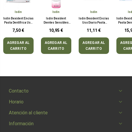
Isdin
Isdin
Isdin
Is
Isdin Bexident Encías
Isdin Bexident
Isdin Bexident Encías
Isdin Bexi
Pasta Dentífrica Uso
Dientes Sensibles
Uso Diario Pasta
Pasta Dent
Diario 75 ml
Colutorio 500 ml
Dentífrica 125 ml
125
7,50 €
10,95 €
11,11 €
15,
AGREGAR AL
AGREGAR AL
AGREGAR AL
AGREG
CARRITO
CARRITO
CARRITO
CAR
Contacto
Horario
Atención al cliente
Información