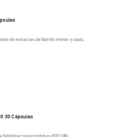
ápsulas
base de extractos de llantén menor y casis,
…
10 30 Cápsulas
de Biﬁdobacterium biﬁdum (BB12®),