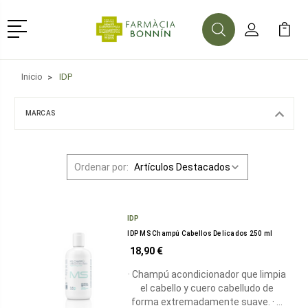
Menú
Buscar
Mi Cuenta
Mi Ca
Buscar
Inicio
IDP
MARCAS
Ordenar por:
IDP
IDP MS Champú Cabellos Delicados 250 ml
18,90 €
· Champú acondicionador que limpia
el cabello y cuero cabelludo de
forma extremadamente suave. · …