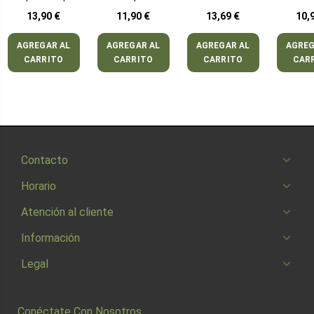
Loción
mL.
13,90 €
11,90 €
13,69 €
10,
AGREGAR AL
AGREGAR AL
AGREGAR AL
AGREG
CARRITO
CARRITO
CARRITO
CAR
Contacto
Horario
Atención al cliente
Información
Legal
Conéctate Con Nosotros