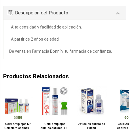
Descripción del Producto
· Alta densidad y facilidad de aplicación.
· A partir de 2 años de edad.
De venta en Farmacia Bonnín, tu farmacia de confianza.
Productos Relacionados
GOIBI
GO
Goibi Antipiojos Kit
Goibi antipiojos
Zz loción antipiojos
Goibi An
Completo Champú +
elimina espuma. 150
100 mL
Lendrera