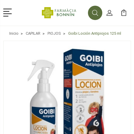
Menú
Buscar
Mi Cuenta
Mi Ca
Buscar
Inicio
CAPILAR
PIOJOS
Goibi Loción Antipiojos 125 ml