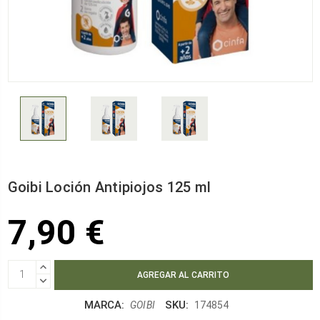
Goibi Loción Antipiojos 125 ml
7,90 €
AUMENTAR
CANTIDAD:
DISMINUIR
CANTIDAD:
MARCA:
SKU:
GOIBI
174854