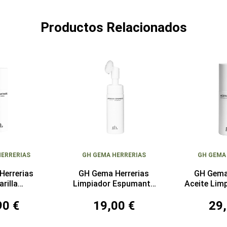
Productos Relacionados
HERRERIAS
GH GEMA HERRERIAS
GH GEMA
Herrerias
GH Gema Herrerias
GH Gema
rilla
Limpiador Espumante
Aceite Lim
tante 75 ml
150 ml
90 €
19,00 €
29,