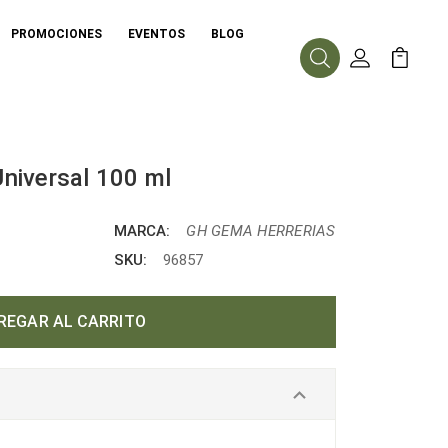
PROMOCIONES
EVENTOS
BLOG
Buscar
Mi Cuenta
Mi Carr
niversal 100 ml
MARCA:
GH GEMA HERRERIAS
SKU:
96857