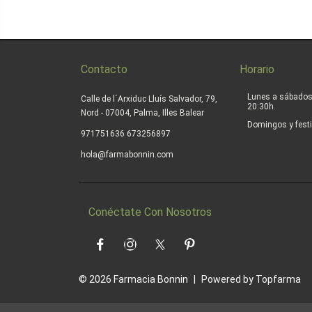
Contacto
Horario
Lunes a sábados
Calle de l´Arxiduc Lluís Salvador, 79,
20:30h.
Nord - 07004, Palma, Illes Balear
Domingos y festi
|
971751636
673256897
hola@farmabonnin.com
Conéctate Con Nosotros
Facebook
Instagram
Twitter
Pinterest
© 2026
Farmacia Bonnin
|
Powered by
Topfarma