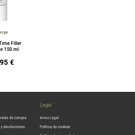
lorga
Time Filler
e 150 ml
95 €
Legal
rales de compra
Aviso Legal
s y devoluciones
Política de cookies