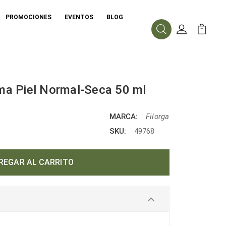
PROMOCIONES
EVENTOS
BLOG
Buscar
Mi Cuenta
Mi Carr
ema Piel Normal-Seca 50 ml
MARCA:
Filorga
SKU:
49768