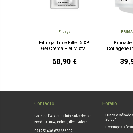
Filorga
PRIM
Filorga Time Filler 5 XP
Primade
Gel Crema Piel Mixta-
Collageneur
Grasa 50 ml
Normal-S
68,90 €
39,
Contacto
Horario
Lunes a sábados
Calle de l´Arxiduc Lluís Salvador, 79,
20:30h.
Nord - 07004, Palma, Illes Balear
Domingos y festi
|
971751636
673256897