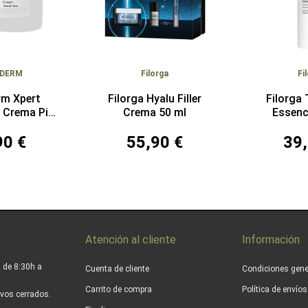
ADERM
Filorga
Fi
rm Xpert
Filorga Hyalu Filler
Filorga 
 Crema Piel
Crema 50 ml
Essenc
eca 50 ml
90 €
55,90 €
39,
Atención al cliente
Información
 de 8:30h a
Cuenta de cliente
Condiciones gene
Carrito de compra
Política de envío
vos cerrados.