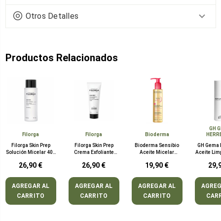
Otros Detalles
Productos Relacionados
GH 
Filorga
Filorga
Bioderma
HERR
Filorga Skin Prep
Filorga Skin Prep
Bioderma Sensibio
GH Gema 
Solución Micelar 400
Crema Exfoliante
Aceite Micelar
Aceite Lim
ml
Enzimática 75 ml
Limpiador 150 ml
m
26,90 €
26,90 €
19,90 €
29,
AGREGAR AL
AGREGAR AL
AGREGAR AL
AGREG
CARRITO
CARRITO
CARRITO
CAR