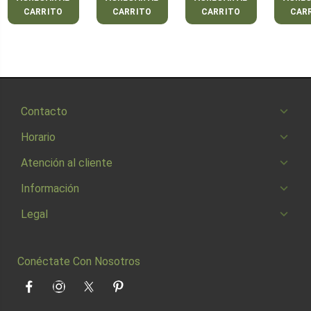
CARRITO
CARRITO
CARRITO
CAR
Contacto
Horario
Atención al cliente
Información
Legal
Conéctate Con Nosotros
Facebook
Instagram
Twitter
Pinterest