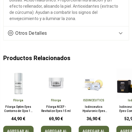
efecto rellenador, alisando la piel. Antioxidantes (extracto
de cúrcuma): Ayudan a combatir los signos del
envejecimiento y a iluminar la zona.
Otros Detalles
Productos Relacionados
Filorga
Filorga
ISDINCEUTICS
Is
Filorga Optim Eyes
Filorga NCEF-
Isdinceutics
Isdinceut
Contorno de Ojos 15
Revitalize Eyes 15 ml
Hyaluronic Eyes
Eyes Con
ml
Contorno de Ojos 15
Ojos 
44,90 €
69,90 €
36,90 €
52,
ml
AGREGAR AL
AGREGAR AL
AGREGAR AL
AGREG