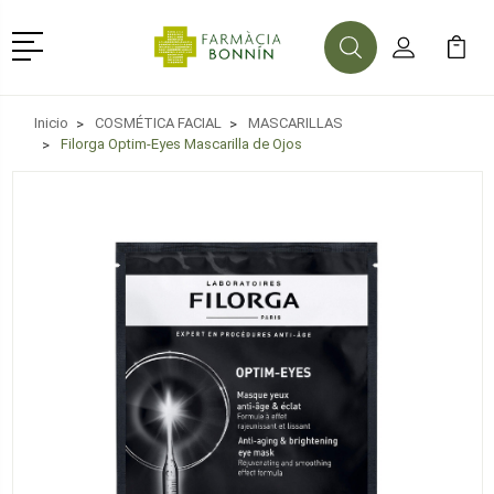
Menú
Buscar
Mi Cuenta
Mi Ca
Buscar
Inicio
COSMÉTICA FACIAL
MASCARILLAS
Filorga Optim-Eyes Mascarilla de Ojos