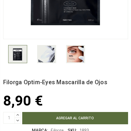
Filorga Optim-Eyes Mascarilla de Ojos
8,90 €
AUMENTAR
CANTIDAD:
DISMINUIR
CANTIDAD:
MARCA:
SKU:
Filorga
1893