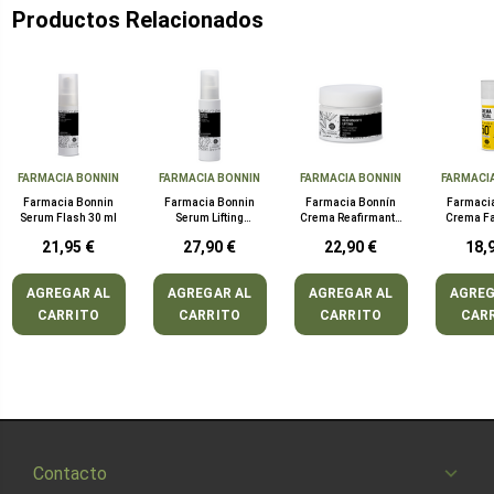
Productos Relacionados
FARMACIA BONNIN
FARMACIA BONNIN
FARMACIA BONNIN
FARMACI
Farmacia Bonnin
Farmacia Bonnin
Farmacia Bonnín
Farmaci
Serum Flash 30 ml
Serum Lifting
Crema Reafirmante
Crema Fa
Colágeno Complex
Lifting 50 ml
50+ 
21,95 €
27,90 €
22,90 €
18,
10% 50 ml
AGREGAR AL
AGREGAR AL
AGREGAR AL
AGREG
CARRITO
CARRITO
CARRITO
CAR
Contacto