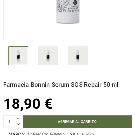
Farmacia Bonnin Serum SOS Repair 50 ml
18,90 €
AUMENTAR
CANTIDAD:
DISMINUIR
CANTIDAD:
MARCA:
SKU:
FARMACIA BONNIN
65476