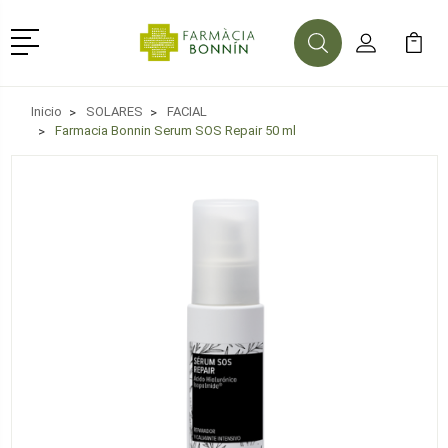
Menú
Buscar
Mi Cuenta
Mi Ca
Buscar
Inicio
SOLARES
FACIAL
Farmacia Bonnin Serum SOS Repair 50 ml