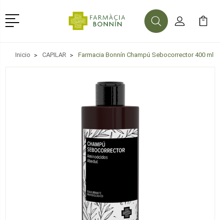
Menú
Buscar
Mi Cuenta
Mi Ca
Buscar
Inicio
CAPILAR
Farmacia Bonnín Champú Sebocorrector 400 ml