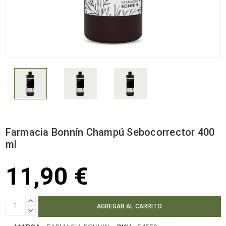
Farmacia Bonnín Champú Sebocorrector 400
ml
11,90 €
AUMENTAR
CANTIDAD:
DISMINUIR
CANTIDAD: