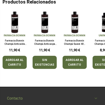
Productos Relacionados
FARMACIA BONNIN
FARMACIA BONNIN
FARMACIA BONNIN
UNIF
Farmacia Bonnín
Farmacia Bonnín
Farmacia Bonnín
Farmaci
Champú Anticaída
Champú Anticaspa
Champú Suave 400
Champu A
400 ml
400 ml
ml
200
11,90 €
11,90 €
11,90 €
8,9
AGREGAR AL
SIN
AGREGAR AL
S
CARRITO
EXISTENCIAS
CARRITO
EXIST
Contacto