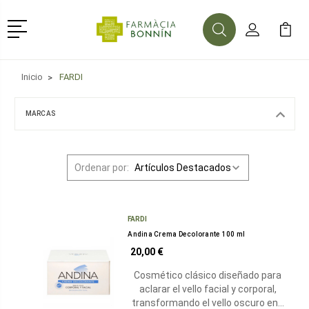
Menú
Buscar
Mi Cuenta
Mi Ca
Buscar
Inicio
FARDI
MARCAS
Ordenar por:
FARDI
Andina Crema Decolorante 100 ml
20,00 €
Cosmético clásico diseñado para
aclarar el vello facial y corporal,
transformando el vello oscuro en…