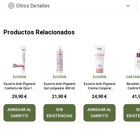
Otros Detalles
Productos Relacionados
EUCERIN
EUCERIN
EUCERIN
CANTABR
Eucerin Anti-Pigment
Eucerin Anti-Pigment
Eucerin Anti-Pigment
Neoretin
Contorno de Ojos 15
Gel Limpiador 400 ml
Crema Corporal
Control
ml
Áreas Localizadas
Neutralize
29,90 €
21,90 €
24,90 €
41,
200 ml
m
AGREGAR AL
SIN
AGREGAR AL
S
CARRITO
EXISTENCIAS
CARRITO
EXIST