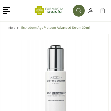
Menú
Buscar
Mi Cuenta
Mi Ca
Buscar
Inicio
Esthederm Age Proteom Advanced Serum 30 ml