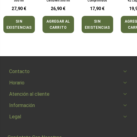
500 ml
CelluVen 500 ml
Comprimidos
42 Cá
27,90 €
26,90 €
17,90 €
19,
SIN
AGREGAR AL
SIN
AGREG
EXISTENCIAS
CARRITO
EXISTENCIAS
CAR
Contacto
Horario
Atención al cliente
Información
Legal