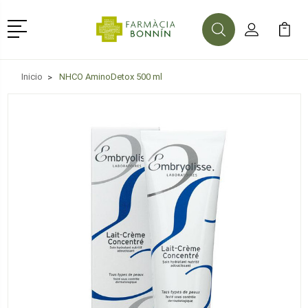
Menú
Buscar
Mi Cuenta
Mi Ca
Buscar
Inicio
NHCO AminoDetox 500 ml