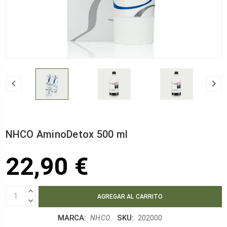
NHCO AminoDetox 500 ml
22,90 €
AUMENTAR
CANTIDAD:
DISMINUIR
CANTIDAD:
MARCA:
SKU:
NHCO
202000