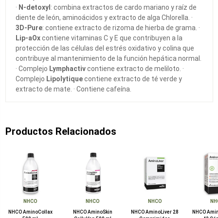
·
N-detoxyl
: combina extractos de cardo mariano y raíz de
diente de león, aminoácidos y extracto de alga Chlorella. ·
3D-Pure
: contiene extracto de rizoma de hierba de grama. ·
Lip-aOx
contiene vitaminas C y E que contribuyen a la
protección de las células del estrés oxidativo y colina que
contribuye al mantenimiento de la función hepática normal.
· Complejo
Lymphactiv
contiene extracto de meliloto. ·
Complejo
Lipolytique
contiene extracto de té verde y
extracto de mate. · Contiene cafeína.
Productos Relacionados
NHCO
NHCO
NHCO
NH
NHCO AminoCollax
NHCO AminoSkin
NHCO AminoLiver 28
NHCO Ami