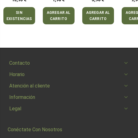
SIN
AGREGAR AL
AGREGAR AL
AGREG
EXISTENCIAS
CARRITO
CARRITO
CAR
Contacto
Horario
Atención al cliente
Información
Legal
Conéctate Con Nosotros