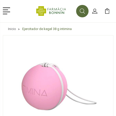
Menú
Buscar
Mi Cuenta
Mi Ca
Buscar
Inicio
Ejercitador de kegel 38 g intimina