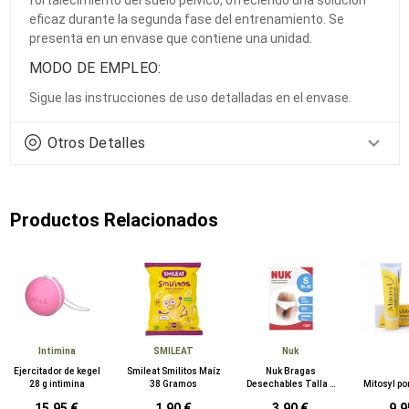
eficaz durante la segunda fase del entrenamiento. Se
presenta en un envase que contiene una unidad.
MODO DE EMPLEO:
Sigue las instrucciones de uso detalladas en el envase.
Otros Detalles
Productos Relacionados
Intimina
SMILEAT
Nuk
Ejercitador de kegel
Smileat Smilitos Maíz
Nuk Bragas
28 g intimina
38 Gramos
Desechables Talla S
Mitosyl p
36-38
15,95 €
1,90 €
3,90 €
9,9