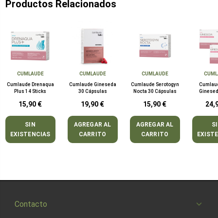
Productos Relacionados
CUMLAUDE
CUMLAUDE
CUMLAUDE
CUML
Cumlaude Drenaqua
Cumlaude Gineseda
Cumlaude Serotogyn
Cumlau
Plus 14 Sticks
30 Cápsulas
Nocta 30 Cápsulas
Ginesed
Cáps
15,90 €
19,90 €
15,90 €
24,
SIN
AGREGAR AL
AGREGAR AL
S
EXISTENCIAS
CARRITO
CARRITO
EXIST
Contacto