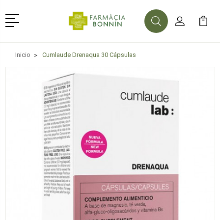
Menú
Buscar
Mi Cuenta
Mi Ca
Buscar
Inicio
Cumlaude Drenaqua 30 Cápsulas