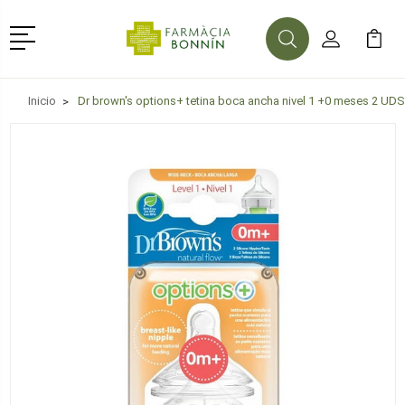
Menú
Buscar
Mi Cuenta
Mi Ca
Buscar
Inicio
Dr brown's options+ tetina boca ancha nivel 1 +0 meses 2 UDS