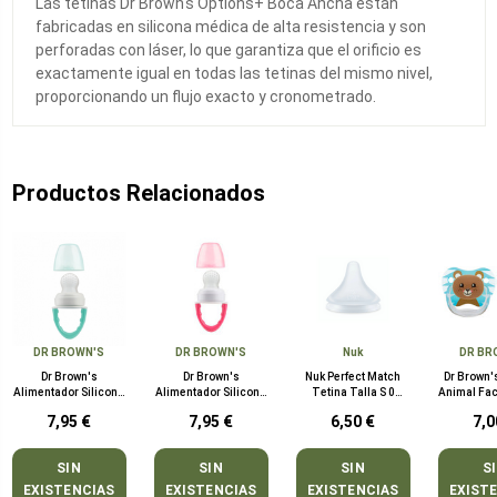
Las tetinas Dr Brown's Options+ Boca Ancha están
fabricadas en silicona médica de alta resistencia y son
perforadas con láser, lo que garantiza que el orificio es
exactamente igual en todas las tetinas del mismo nivel,
proporcionando un flujo exacto y cronometrado.
Productos Relacionados
DR BROWN'S
DR BROWN'S
Nuk
DR BR
Dr Brown's
Dr Brown's
Nuk Perfect Match
Dr Brown'
Alimentador Silicona
Alimentador Silicona
Tetina Talla S 0
Animal Fac
Verde +4 meses
Rosa +4 meses
Meses 2 Unidades
12 m
7,95 €
7,95 €
6,50 €
7,0
SIN
SIN
SIN
S
EXISTENCIAS
EXISTENCIAS
EXISTENCIAS
EXIST