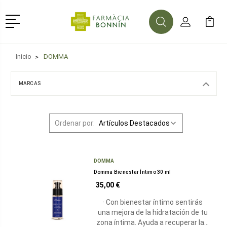
Menú
Buscar
Mi Cuenta
Mi Ca
Buscar
Inicio
DOMMA
MARCAS
Ordenar por:
DOMMA
Domma Bienestar Íntimo 30 ml
35,00 €
· Con bienestar íntimo sentirás
una mejora de la hidratación de tu
zona íntima. Ayuda a recuperar la…