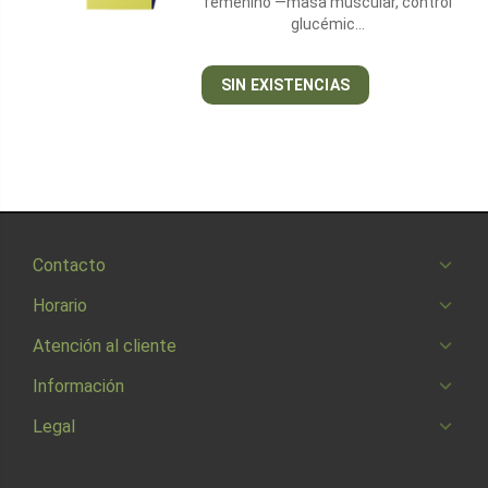
femenino —masa muscular, control
glucémic…
SIN EXISTENCIAS
Contacto
Horario
Atención al cliente
Información
Legal