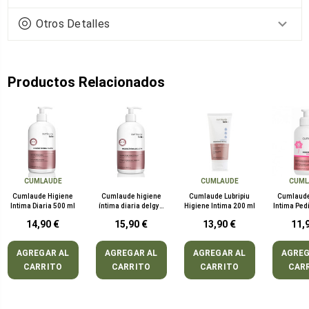
Otros Detalles
Productos Relacionados
CUMLAUDE
CUMLAUDE
CUML
Cumlaude Higiene
Cumlaude higiene
Cumlaude Lubripiu
Cumlaude
Intima Diaria 500 ml
íntima diaria delgyn
Higiene Intima 200 ml
Intima Ped
500 mL
m
14,90 €
15,90 €
13,90 €
11,
AGREGAR AL
AGREGAR AL
AGREGAR AL
AGREG
CARRITO
CARRITO
CARRITO
CAR