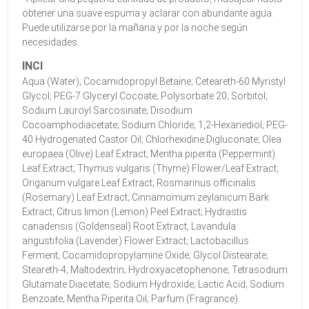
obtener una suave espuma y aclarar con abundante agua.
Puede utilizarse por la mañana y por la noche según
necesidades.
INCI
Aqua (Water); Cocamidopropyl Betaine; Ceteareth-60 Myristyl
Glycol; PEG-7 Glyceryl Cocoate; Polysorbate 20; Sorbitol;
Sodium Lauroyl Sarcosinate; Disodium
Cocoamphodiacetate; Sodium Chloride; 1,2-Hexanediol; PEG-
40 Hydrogenated Castor Oil; Chlorhexidine Digluconate; Olea
europaea (Olive) Leaf Extract; Mentha piperita (Peppermint)
Leaf Extract; Thymus vulgaris (Thyme) Flower/Leaf Extract;
Origanum vulgare Leaf Extract; Rosmarinus officinalis
(Rosemary) Leaf Extract; Cinnamomum zeylanicum Bark
Extract; Citrus limon (Lemon) Peel Extract; Hydrastis
canadensis (Goldenseal) Root Extract; Lavandula
angustifolia (Lavender) Flower Extract; Lactobacillus
Ferment; Cocamidopropylamine Oxide; Glycol Distearate;
Steareth-4; Maltodextrin; Hydroxyacetophenone; Tetrasodium
Glutamate Diacetate; Sodium Hydroxide; Lactic Acid; Sodium
Benzoate; Mentha Piperita Oil; Parfum (Fragrance).