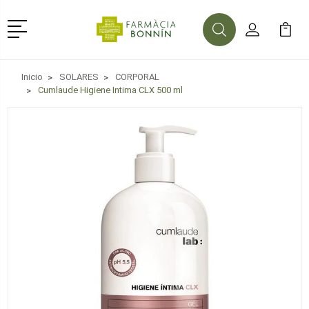
Menú
Buscar
Mi Cuenta
Mi Ca
Buscar
Inicio
SOLARES
CORPORAL
Cumlaude Higiene Intima CLX 500 ml