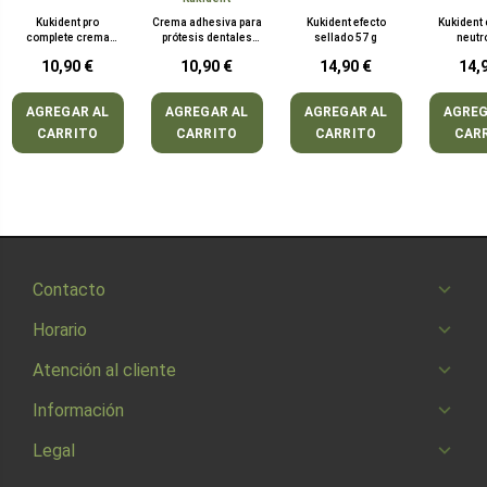
Kukident pro
Crema adhesiva para
Kukident efecto
Kukident
complete crema
prótesis dentales
sellado 57 g
neutr
adhesiva dentadura
sabor clásico 47 g
10,90 €
10,90 €
14,90 €
14,
sabor neutro 47 g
pro complete kukident
AGREGAR AL
AGREGAR AL
AGREGAR AL
AGREG
CARRITO
CARRITO
CARRITO
CAR
Contacto
Horario
Atención al cliente
Información
Legal