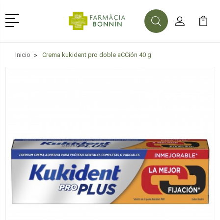
Menú
Buscar
Mi Cuenta
Mi Ca
Buscar
Inicio
Crema kukident pro doble aCCión 40 g