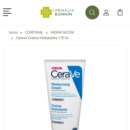
Menú
Buscar
Mi Cuenta
Mi Ca
Buscar
Inicio
CORPORAL
HIDRATACIÓN
Cerave Crema Hidratante 170 Gr