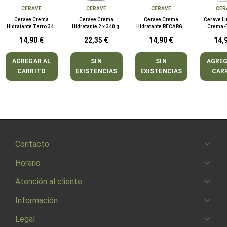
CERAVE
CERAVE
CERAVE
CER
Cerave Crema
Cerave Crema
Cerave Crema
Cerave L
Hidratante Tarro 340
Hidratante 2 x 340 gr
Hidratante RECARGA
Crema-
Gr
25% 2ª unidad
454 Gramos
Hidratan
14,90 €
22,35 €
14,90 €
14,
AGREGAR AL
SIN
SIN
AGREG
CARRITO
EXISTENCIAS
EXISTENCIAS
CAR
Contacto
Horario
Atención al cliente
Información
Legal