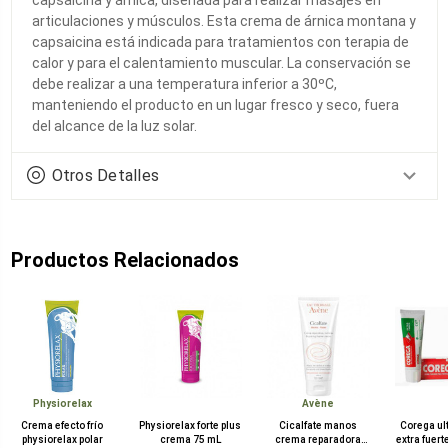
articulaciones y músculos. Esta crema de árnica montana y
capsaicina está indicada para tratamientos con terapia de
calor y para el calentamiento muscular. La conservación se
debe realizar a una temperatura inferior a 30ºC,
manteniendo el producto en un lugar fresco y seco, fuera
del alcance de la luz solar.
Otros Detalles
Productos Relacionados
Physiorelax
Avène
Crema efecto frío
Physiorelax forte plus
Cicalfate manos
Corega ul
physiorelax polar
crema 75 mL
crema reparadora
extra fuer