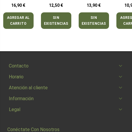
efecto barrera
prótesis d
16,90 €
12,50 €
13,90 €
10,
AGREGAR AL
SIN
SIN
AGREG
CARRITO
EXISTENCIAS
EXISTENCIAS
CAR
Contacto
Horario
Atención al cliente
Información
Legal
Conéctate Con Nosotros