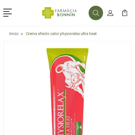
Menú
Buscar
Mi Cuenta
Mi Ca
Buscar
Inicio
Crema efecto calor physiorelax ultra heat