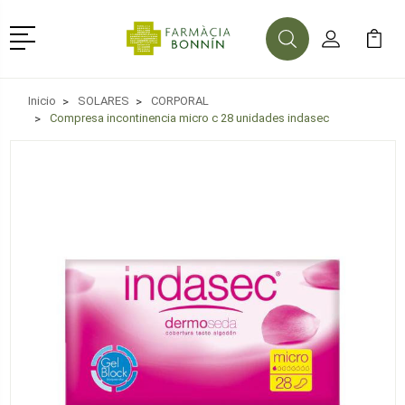
Menú
Buscar
Mi Cuenta
Mi Ca
Buscar
Inicio
SOLARES
CORPORAL
Compresa incontinencia micro c 28 unidades indasec