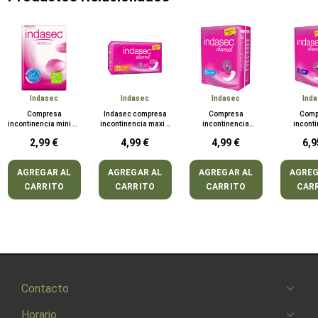
Indasec
Indasec
Indasec
Ind
Compresa
Indasec compresa
Compresa
Comp
incontinencia mini 20
incontinencia maxi b
incontinencia
incont
unidades indasec
15 unidades
discreet normal b 24
discreet 
2,99 €
4,99 €
4,99 €
6,9
unidades indasec
unidades
AGREGAR AL
AGREGAR AL
AGREGAR AL
AGREG
CARRITO
CARRITO
CARRITO
CAR
Contacto
Horario