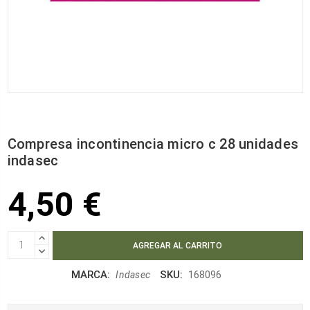
Compresa incontinencia micro c 28 unidades
indasec
4,50 €
AUMENTAR
CANTIDAD:
DISMINUIR
CANTIDAD:
MARCA:
SKU:
Indasec
168096