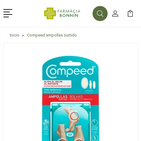
Menú
Buscar
Mi Cuenta
Mi Ca
Buscar
Inicio
Compeed ampollas surtido