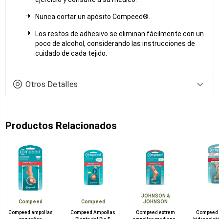
Nunca cortar un apósito Compeed®.
Los restos de adhesivo se eliminan fácilmente con un
poco de alcohol, considerando las instrucciones de
cuidado de cada tejido.
Otros Detalles
Productos Relacionados
JOHNSON &
Compeed
Compeed
JOHNSON
Compeed ampollas
Compeed Ampollas
Compeed extrem
Compeed 