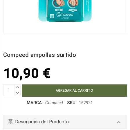
Compeed ampollas surtido
10,90 €
AUMENTAR
CANTIDAD:
DISMINUIR
CANTIDAD:
MARCA:
SKU:
Compeed
162921
Descripción del Producto