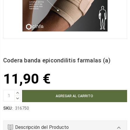
Codera banda epicondilitis farmalas (a)
11,90 €
AUMENTAR
CANTIDAD:
DISMINUIR
CANTIDAD:
SKU:
316750
Descripción del Producto