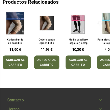
Productos Relacionados
Codera banda
Codera banda
Media caballero
Farmalasti
epicondilitis
epicondilitis
larga (a-f) comp
talla 
farmalas (b)
farmalastic innova
normal farmalas t-
11,90 €
11,95 €
10,30 €
4,0
contorno 13-16 t-peq
edge 2 U
AGREGAR AL
AGREGAR AL
AGREGAR AL
AGREG
CARRITO
CARRITO
CARRITO
CAR
Contacto
Horario