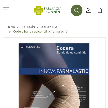
Menú
Buscar
Mi Cuenta
Mi Ca
Buscar
Inicio
BOTIQUÍN
ORTOPEDIA
Codera banda epicondilitis farmalas (a)