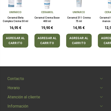
UNIFARCO
CERAMOL
UNIFARCO
CER
Ceramol Beta
Ceramol Crema Base
Ceramol 311 Crema
Ceramol 
Complex Crema 50 ml
400 ml
75 ml
manos 
16,95 €
19,90 €
14,95 €
12,
AGREGAR AL
AGREGAR AL
AGREGAR AL
AGREG
CARRITO
CARRITO
CARRITO
CAR
Contacto
Horario
Atención al cliente
Información