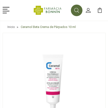
Menú
Buscar
Mi Cuenta
Mi Ca
Buscar
Inicio
Ceramol Beta Crema de Párpados 10 ml