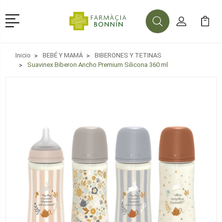
Menú
Buscar
Mi Cuenta
Mi Ca
Buscar
Inicio
BEBÉ Y MAMÁ
BIBERONES Y TETINAS
Suavinex Biberon Ancho Premium Silicona 360 ml