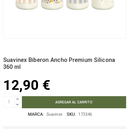
Suavinex Biberon Ancho Premium Silicona
360 ml
12,90 €
AUMENTAR
CANTIDAD:
DISMINUIR
CANTIDAD:
MARCA:
SKU:
Suavinex
173346