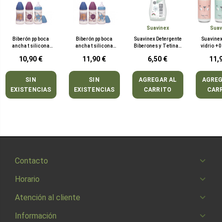
Suavinex
Suav
Biberón pp boca
Biberón pp boca
Suavinex Detergente
Suavinex
ancha t silicona
ancha t silicona
Biberones y Tetinas
vidrio +0
suavinex premium
suavinex premiu 270
500 ml
redonda 3 
10,90 €
11,90 €
6,50 €
11,
150 mL
mL
silicon
SIN
SIN
AGREGAR AL
AGREG
EXISTENCIAS
EXISTENCIAS
CARRITO
CAR
Contacto
Horario
Atención al cliente
Información