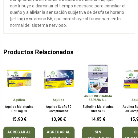
contribuye a disminuir el tiempo necesario para conciliar el
sueño y a aliviar la sensación subjetiva de desfase horario
(jet lag) y vitamina B6, que contribuye al funcionamiento
normal del sistema nervioso.
Productos Relacionados
ANGELINI PHARMA
Aquilea
Aquilea
ESPAÑA S.L.
Aqu
Aquilea Melatonina
Aquilea Sueño 30
Soñodina Melatonina
Aquilea S
1.95 mg 60
Comprimidos
Bicapa 30
30 Comp
Comprimidos
Comprimidos
15,90 €
13,90 €
14,95 €
15,
AGREGAR AL
AGREGAR AL
SIN
S