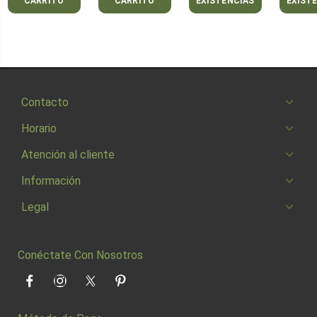
CARRITO
CARRITO
EXISTENCIAS
EXIST
Contacto
Horario
Atención al cliente
Información
Legal
Conéctate Con Nosotros
Facebook
Instagram
Twitter
Pinterest