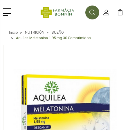
Menú
Buscar
Mi Cuenta
Mi Ca
Buscar
Inicio
NUTRICIÓN
SUEÑO
Aquilea Melatonina 1.95 mg 30 Comprimidos