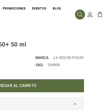
PROMOCIONES
EVENTOS
BLOG
Buscar
Mi Cuenta
Mi Carr
50+ 50 ml
MARCA:
LA ROCHE-POSAY
SKU:
394908