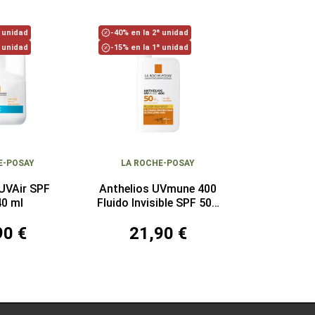
ª unidad
-40% en la 2ª unidad
ª unidad
-15% en la 1ª unidad
E-POSAY
LA ROCHE-POSAY
 UVAir SPF
Anthelios UVmune 400
40 ml
Fluido Invisible SPF 50+
50 ml
90 €
21,90 €