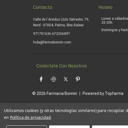
Contacto
Horario
Lunes a sábados
Calle de l´Arxiduc Lluís Salvador, 79,
20:30h.
Nord - 07004, Palma, Illes Balear
Domingos y festi
|
971751636
673256897
hola@farmabonnin.com
Conéctate Con Nosotros
Facebook
Instagram
Twitter
Pinterest
© 2026
Farmacia Bonnin
|
Powered by
Topfarma
Utilizamos cookies (y otras tecnologías similares) para recopilar
en
Política de privacidad
.