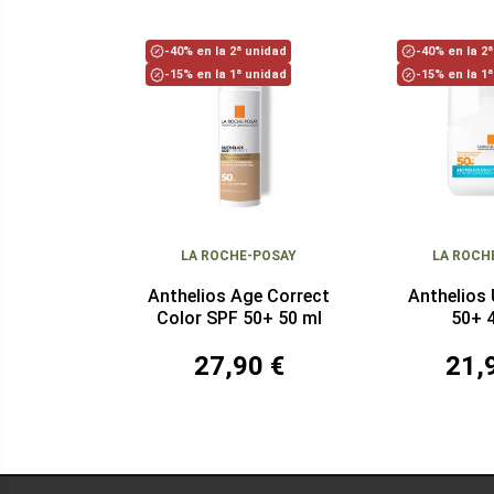
-40% en la 2ª unidad
-40% en la 2
-15% en la 1ª unidad
-15% en la 1
LA ROCHE-POSAY
LA ROCH
Anthelios Age Correct
Anthelios
Color SPF 50+ 50 ml
50+ 
27,90 €
21,