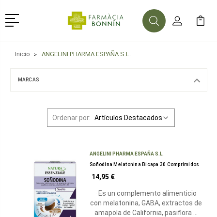
Menú
Buscar
Mi Cuenta
Mi Ca
Buscar
Inicio
ANGELINI PHARMA ESPAÑA S.L.
MARCAS
Ordenar por:
ANGELINI PHARMA ESPAÑA S.L.
Soñodina Melatonina Bicapa 30 Comprimidos
14,95 €
· Es un complemento alimenticio
con melatonina, GABA, extractos de
amapola de California, pasiflora …