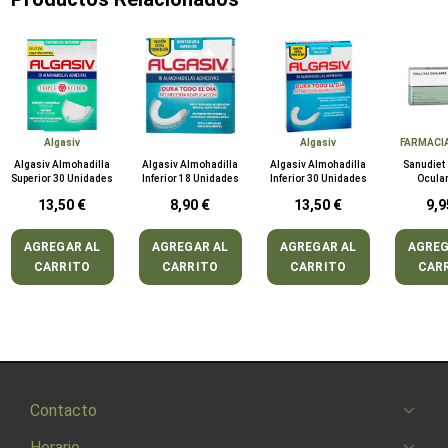
Algasiv
Algasiv
FARMACI
Algasiv Almohadilla
Algasiv Almohadilla
Algasiv Almohadilla
Sanudiet 
Superior 30 Unidades
Inferior 18 Unidades
Inferior 30 Unidades
Ocula
Unid
13,50 €
8,90 €
13,50 €
9,9
AGREGAR AL
AGREGAR AL
AGREGAR AL
AGREG
CARRITO
CARRITO
CARRITO
CAR
Contacto
Horario