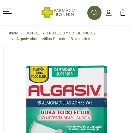
Menú
Buscar
Mi Cuenta
Mi Ca
Buscar
Inicio
DENTAL
PRÓTESIS Y ORTODONCIAS
Algasiv Almohadillas Superior 18 Unidades