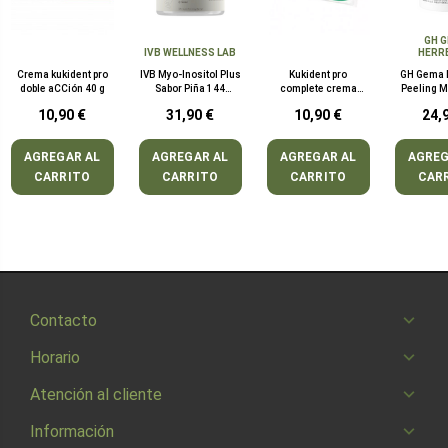
GH 
IVB WELLNESS LAB
HERR
Crema kukident pro
IVB Myo-Inositol Plus
Kukident pro
GH Gema 
doble aCCión 40 g
Sabor Piña 144
complete crema
Peeling M
Gramos
adhesiva dentadura
con A
10,90 €
31,90 €
10,90 €
24,
sabor neutro 47 g
Mediter
Gra
AGREGAR AL
AGREGAR AL
AGREGAR AL
AGREG
CARRITO
CARRITO
CARRITO
CAR
Contacto
Horario
Atención al cliente
Información