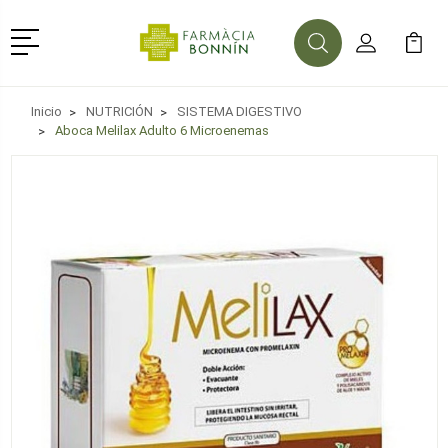
Menú
Buscar
Mi Cuenta
Mi Ca
Buscar
Inicio
NUTRICIÓN
SISTEMA DIGESTIVO
Aboca Melilax Adulto 6 Microenemas