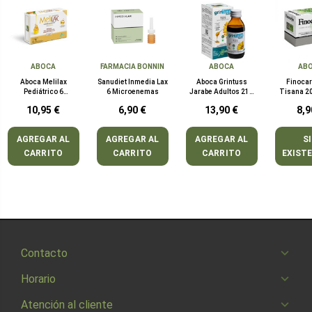
ABOCA
FARMACIA BONNIN
ABOCA
AB
Aboca Melilax
Sanudiet Inmedia Lax
Aboca Grintuss
Finocar
Pediátrico 6
6 Microenemas
Jarabe Adultos 210
Tisana 20
Microenemas
Gramos
10,95 €
6,90 €
13,90 €
8,9
AGREGAR AL
AGREGAR AL
AGREGAR AL
S
CARRITO
CARRITO
CARRITO
EXIST
Contacto
Horario
Atención al cliente