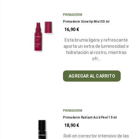
vitamina
A
PRIMADERM
que
Primaderm Glow Up Mist 50 ml
ha
16,90 €
ido
ganando
Esta bruma ligera y refrescante
popularidad
aporta un extra de luminosidad e
hidratación al rostro, mientras
en
ofr…
el
ámbito
de
AGREGAR AL CARRITO
la
dermatología
y
la
PRIMADERM
cosmetología
Primaderm Radiant Acid Peel 10 ml
debido
18,90 €
a
sus
Roll-on corrector intensivo de las