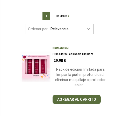
1
Siguiente
Ordenar
Ordenar por:
por:
Retinal
puro
PRIMADERM
encapsulado
(Post)
Primaderm Pack Doble Limpieza
29,90 €
El
retinal,
Pack de edición limitada para
como
limpiar la piel en profundidad,
todos
eliminar maquillaje o protector
solar …
conocéis
es
una
AGREGAR AL CARRITO
forma
de