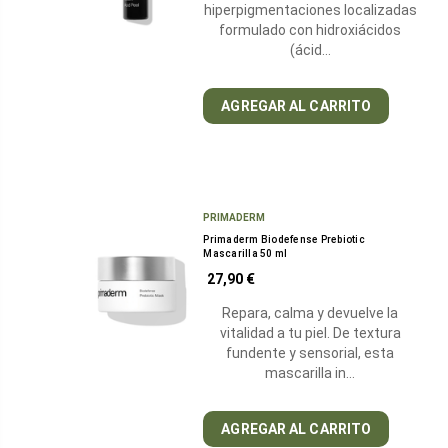
hiperpigmentaciones localizadas
notables
formulado con hidroxiácidos
propiedades
(ácid…
en
el
AGREGAR AL CARRITO
cuidado
de
la
piel.
PRIMADERM
Primaderm Biodefense Prebiotic
Mascarilla 50 ml
27,90 €
Repara, calma y devuelve la
vitalidad a tu piel. De textura
fundente y sensorial, esta
mascarilla in…
AGREGAR AL CARRITO