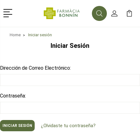
Menú
Buscar
Mi Cuenta
Mi Ca
Buscar
Home
Iniciar sesión
Iniciar Sesión
Dirección de Correo Electrónico:
Contraseña:
¿Olvidaste tu contraseña?