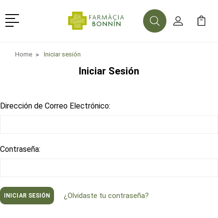
Menú
Buscar
Mi Cuenta
Mi Ca
Buscar
Home
Iniciar sesión
Iniciar Sesión
Dirección de Correo Electrónico:
Contraseña:
¿Olvidaste tu contraseña?