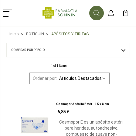
Menú
Buscar
Mi Cuenta
Mi Ca
Buscar
Inicio
BOTIQUÍN
APÓSITOS Y TIRITAS
COMPRAR POR PRECIO
1 of 1 Items
Ordenar por:
Cosmopor Apósito Estéril 15 x 8 cm
6,85 €
Cosmopor E es un apósito estéril
para heridas, autoadhesivo,
compuesto de suave non-