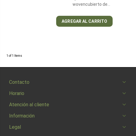
wovencubierto de…
AGREGAR AL CARRITO
1 of 1 Items
Contacto
Horario
Atención al cliente
Información
Legal